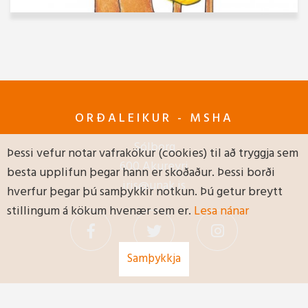
ORÐALEIKUR - MSHA
Sólborg
Þessi vefur notar vafrakökur (cookies) til að tryggja sem
600 Akureyri
besta upplifun þegar hann er skoðaður. Þessi borði
iris@unak.is
hverfur þegar þú samþykkir notkun. Þú getur breytt
stillingum á kökum hvenær sem er.
Lesa nánar
Samþykkja