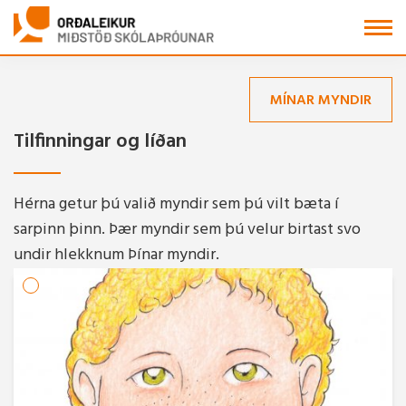
Fara
í
efni
MÍNAR MYNDIR
Tilfinningar og líðan
Hérna getur þú valið myndir sem þú vilt bæta í
sarpinn þinn. Þær myndir sem þú velur birtast svo
undir hlekknum Þínar myndir.