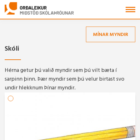
Fara
í
efni
MÍNAR MYNDIR
Skóli
Hérna getur þú valið myndir sem þú vilt bæta í
sarpinn þinn. Þær myndir sem þú velur birtast svo
undir hlekknum Þínar myndir.