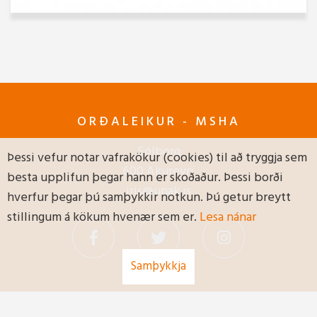
ORÐALEIKUR - MSHA
Sólborg
Þessi vefur notar vafrakökur (cookies) til að tryggja sem
600 Akureyri
besta upplifun þegar hann er skoðaður. Þessi borði
iris@unak.is
hverfur þegar þú samþykkir notkun. Þú getur breytt
stillingum á kökum hvenær sem er.
Lesa nánar
Samþykkja